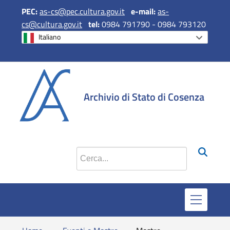
PEC:
as-cs@pec.cultura.gov.it
e
-mail:
as-
cs@cultura.gov.it
tel:
0984 791790 - 0984 793120
Italiano
si apre in una 
si apre in 
si apr
Archivio di Stato di Cosenza
Cerca nel sito