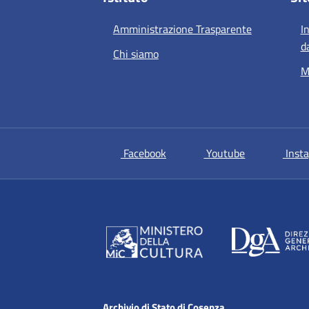
Amministrazione Trasparente
I
d
Chi siamo
M
si apre in una nuova scheda
si apre in un
Facebook
Youtube
Inst
Archivio di Stato di Cosenza