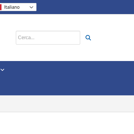
si apre in una nuova scheda
si apre in una nuova sche
si apre in una nuova
Italiano
Cerca nel sito