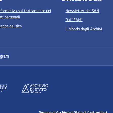
nformativa sul trattamento dei
Newsletter del SAN
ati personali
Dal "SAN"
appa del sito
Il Mondo degli Archivi
a nuova scheda
si apre in una nuova scheda
agram
Sezione di Archivio di Stato di Castrovillari