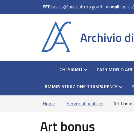
PEC:
as-cs@pec.cultura.gov.it
e
-mail:
as-cs
Archivio d
HOME
CHI SIAMO
PATRIMONIO ARC
AMMINISTRAZIONE TRASPARENTE
Home
Servizi al pubblico
Art bonus
Art bonus